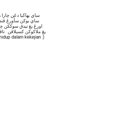
ساي بهاڬيا دڠن چارا 
ساي بوكن سأورڠ ڤند
اورڠ يڠ تيدق سوككن چ
يڠ ملاكوكن كسيلاڤن . تا
dup dalam kekejian :)