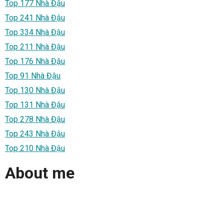
Top 177 Nhà Đậu
Top 241 Nhà Đậu
Top 334 Nhà Đậu
Top 211 Nhà Đậu
Top 176 Nhà Đậu
Top 91 Nhà Đậu
Top 130 Nhà Đậu
Top 131 Nhà Đậu
Top 278 Nhà Đậu
Top 243 Nhà Đậu
Top 210 Nhà Đậu
About me