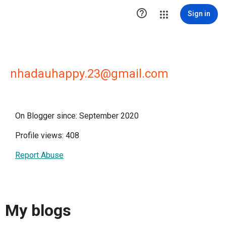

Sign in
nhadauhappy.23@gmail.com
On Blogger since: September 2020
Profile views: 408
Report Abuse
My blogs