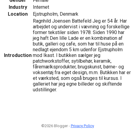
Gender
Female
Industry
Internet
Location
Ejstrupholm, Denmark
Ragnhild Joensen Battefeld Jeg er 54 år. Har
arbejdet og undervist i vævning og forskellige
former tekstiler siden 1978. Siden 1990 har
jeg haft Den lille Lade er en kombination af
butik, galleri og cafe, som har til huse på en
nedlagt ejendom 5 km udenfor Ejstrupholm
Introduction
mod Ikast. I butikken sælger jeg
patchworkstoffer, sytilbehør, keramik,
fåremælksprodukter, brugskunst, børne- og
voksentøj fra eget design, m.m. Butikken har er
et værksted, som også bruges til kursus. I
galleriet har jeg egne billeder og skiftende
udstillinger.
©2026 Blogger -
Privacy Policy