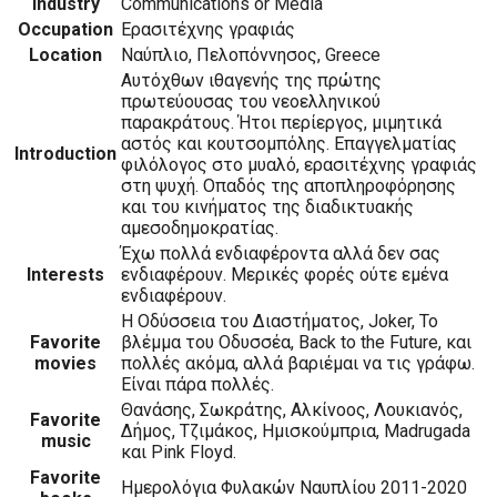
Industry
Communications or Media
Occupation
Eρασιτέχνης γραφιάς
Location
Ναύπλιο, Πελοπόννησος, Greece
Αυτόχθων ιθαγενής της πρώτης
πρωτεύουσας του νεοελληνικού
παρακράτους. Ήτοι περίεργος, μιμητικά
αστός και κουτσομπόλης. Επαγγελματίας
Introduction
φιλόλογος στο μυαλό, ερασιτέχνης γραφιάς
στη ψυχή. Οπαδός της αποπληροφόρησης
και του κινήματος της διαδικτυακής
αμεσοδημοκρατίας.
Έχω πολλά ενδιαφέροντα αλλά δεν σας
Interests
ενδιαφέρουν. Mερικές φορές ούτε εμένα
ενδιαφέρουν.
Η Οδύσσεια του Διαστήματος, Joker, To
Favorite
βλέμμα του Οδυσσέα, Back to the Future, και
movies
πολλές ακόμα, αλλά βαριέμαι να τις γράφω.
Είναι πάρα πολλές.
Θανάσης, Σωκράτης, Αλκίνοος, Λουκιανός,
Favorite
Δήμος, Τζιμάκος, Ημισκούμπρια, Madrugada
music
και Pink Floyd.
Favorite
Ημερολόγια Φυλακών Ναυπλίου 2011-2020