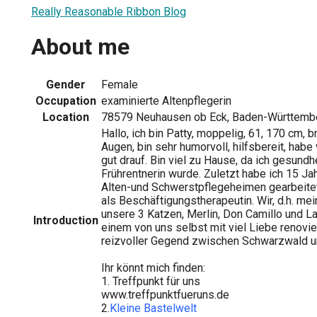
Really Reasonable Ribbon Blog
About me
Gender
Female
Occupation
examinierte Altenpflegerin
Location
78579 Neuhausen ob Eck, Baden-Württemb
Hallo, ich bin Patty, moppelig, 61, 170 cm, 
Augen, bin sehr humorvoll, hilfsbereit, habe
gut drauf. Bin viel zu Hause, da ich gesundh
Frührentnerin wurde. Zuletzt habe ich 15 Jah
Alten-und Schwerstpflegeheimen gearbeitet,
als Beschäftigungstherapeutin. Wir, d.h. m
unsere 3 Katzen, Merlin, Don Camillo und L
Introduction
einem von uns selbst mit viel Liebe renovi
reizvoller Gegend zwischen Schwarzwald 
Ihr könnt mich finden:
1. Treffpunkt für uns
www.treffpunktfueruns.de
2.
Kleine Bastelwelt