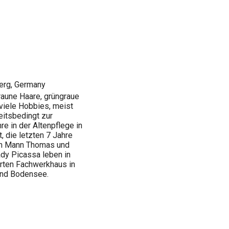
erg, Germany
braune Haare, grüngraue
 viele Hobbies, meist
eitsbedingt zur
re in der Altenpflege in
 die letzten 7 Jahre
ein Mann Thomas und
ady Picassa leben in
erten Fachwerkhaus in
und Bodensee.