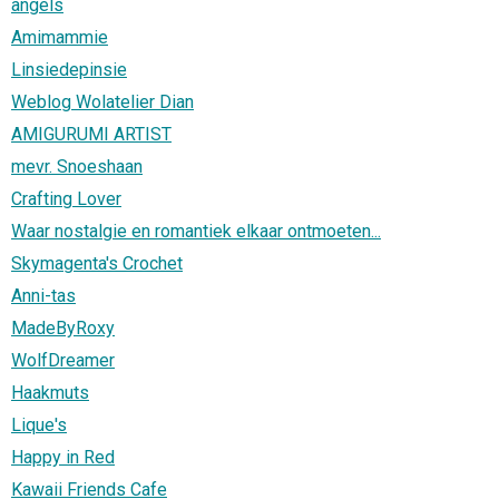
angels
Amimammie
Linsiedepinsie
Weblog Wolatelier Dian
AMIGURUMI ARTIST
mevr. Snoeshaan
Crafting Lover
Waar nostalgie en romantiek elkaar ontmoeten...
Skymagenta's Crochet
Anni-tas
MadeByRoxy
WolfDreamer
Haakmuts
Lique's
Happy in Red
Kawaii Friends Cafe