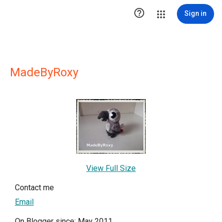

Sign in
MadeByRoxy
View Full Size
Contact me
Email
On Blogger since: May 2011