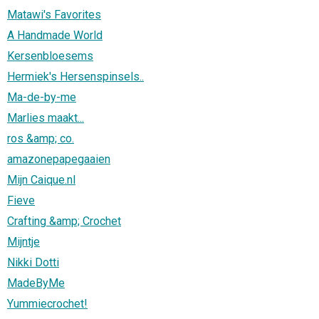
Matawi's Favorites
A Handmade World
Kersenbloesems
Hermiek's Hersenspinsels..
Ma-de-by-me
Marlies maakt...
ros &amp; co.
amazonepapegaaien
Mijn Caique.nl
Fieve
Crafting &amp; Crochet
Mijntje
Nikki Dotti
MadeByMe
Yummiecrochet!