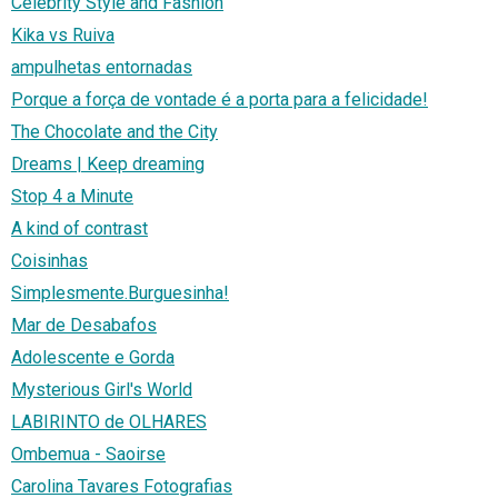
Celebrity Style and Fashion
Kika vs Ruiva
ampulhetas entornadas
Porque a força de vontade é a porta para a felicidade!
The Chocolate and the City
Dreams | Keep dreaming
Stop 4 a Minute
A kind of contrast
Coisinhas
Simplesmente.Burguesinha!
Mar de Desabafos
Adolescente e Gorda
Mysterious Girl's World
LABIRINTO de OLHARES
Ombemua - Saoirse
Carolina Tavares Fotografias