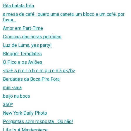
Rita batata frita
a mesa de café : quero uma caneta, um bloco e um café, por
favor...
Amor em Part-Time
Crónicas das horas perdidas
Luz de Luma, yes party!
Blogger Templates
O Pico e os Aviões
<b>E s p e r o b e m q u e n ã o</b>
Berdades da Boca P'ra Fora
mini-saia
beijo na boca
360º
New York Daily Photo
Perguntas sem resposta... Ou não!
Life Is A Masterpiece