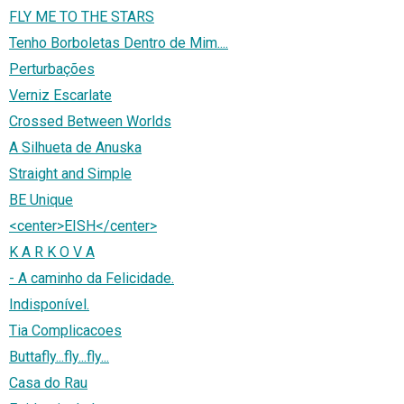
FLY ME TO THE STARS
Tenho Borboletas Dentro de Mim....
Perturbações
Verniz Escarlate
Crossed Between Worlds
A Silhueta de Anuska
Straight and Simple
BE Unique
<center>EISH</center>
K A R K O V A
- A caminho da Felicidade.
Indisponível.
Tia Complicacoes
Buttafly...fly...fly...
Casa do Rau