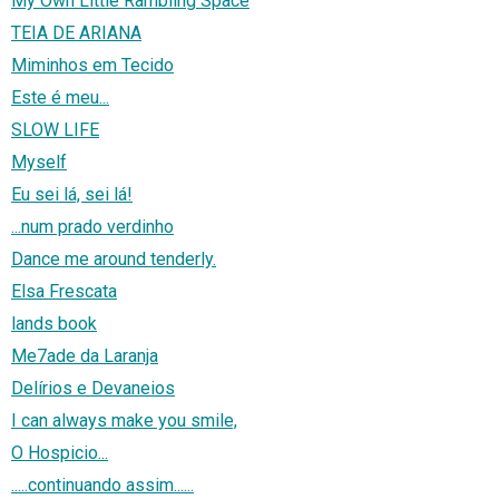
My Own Little Rambling Space
TEIA DE ARIANA
Miminhos em Tecido
Este é meu...
SLOW LIFE
Myself
Eu sei lá, sei lá!
...num prado verdinho
Dance me around tenderly.
Elsa Frescata
lands book
Me7ade da Laranja
Delírios e Devaneios
I can always make you smile,
O Hospicio...
.....continuando assim......