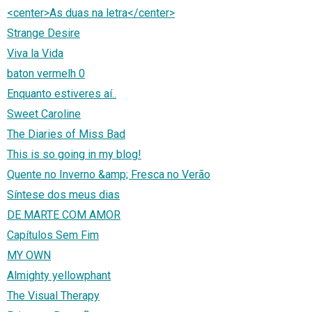
<center>As duas na letra</center>
Strange Desire
Viva la Vida
baton vermelh 0
Enquanto estiveres aí..
Sweet Caroline
The Diaries of Miss Bad
This is so going in my blog!
Quente no Inverno &amp; Fresca no Verão
Síntese dos meus dias
DE MARTE COM AMOR
Capítulos Sem Fim
MY OWN
Almighty yellowphant
The Visual Therapy