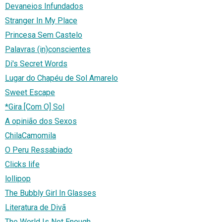
Devaneios Infundados
Stranger In My Place
Princesa Sem Castelo
Palavras (in)conscientes
Di's Secret Words
Lugar do Chapéu de Sol Amarelo
Sweet Escape
*Gira [Com O] Sol
A opinião dos Sexos
ChilaCamomila
O Peru Ressabiado
Clicks life
lollipop
The Bubbly Girl In Glasses
Literatura de Divã
The World Is Not Enough