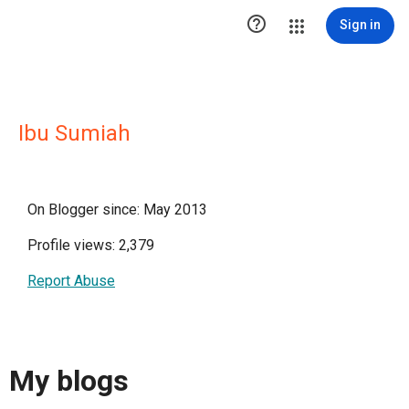

Sign in
Ibu Sumiah
On Blogger since: May 2013
Profile views: 2,379
Report Abuse
My blogs