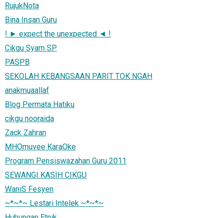
RujukNota
Bina Insan Guru
! ► expect the unexpected ◄ !
Cikgu Syam SP
PASPB
SEKOLAH KEBANGSAAN PARIT TOK NGAH
anakmuaallaf
Blog Permata Hatiku
cikgu nooraida
Zack Zahran
MHOmuvee KaraOke
Program Pensiswazahan Guru 2011
SEWANGI KASIH CIKGU
WaniS Fesyen
~*~*~ Lestari Intelek ~*~*~
Hubungan Etnik