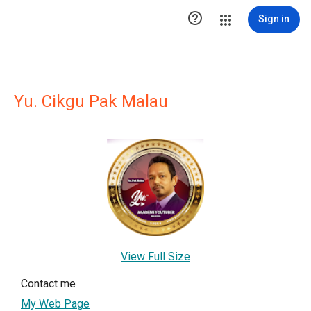

Sign in
Yu. Cikgu Pak Malau
View Full Size
Contact me
My Web Page