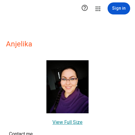

Sign in
Anjelika
View Full Size
Contact me