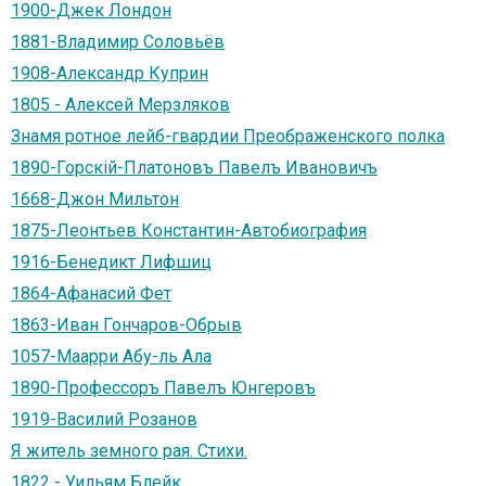
1900-Джек Лондон
1881-Владимир Соловьёв
1908-Александр Куприн
1805 - Алексей Мерзляков
Знамя ротное лейб-гвардии Преображенского полка
1890-Горскій-Платоновъ Павелъ Ивановичъ
1668-Джон Мильтон
1875-Леонтьев Константин-Автобиография
1916-Бенедикт Лифшиц
1864-Афанасий Фет
1863-Иван Гончаров-Обрыв
1057-Маарри Абу-ль Ала
1890-Профессоръ Павелъ Юнгеровъ
1919-Василий Розанов
Я житель земного рая. Стихи.
1822 - Уильям Блейк