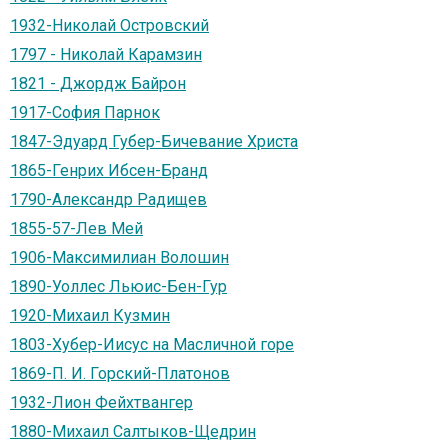
1932-Николай Островский
1797 - Николай Карамзин
1821 - Джордж Байрон
1917-София Парнок
1847-Эдуард Губер-Бичевание Христа
1865-Генрих Ибсен-Бранд
1790-Александр Радищев
1855-57-Лев Мей
1906-Максимилиан Волошин
1890-Уоллес Льюис-Бен-Гур
1920-Михаил Кузмин
1803-Хубер-Иисус на Масличной горе
1869-П. И. Горский-Платонов
1932-Лион Фейхтвангер
1880-Михаил Салтыков-Щедрин