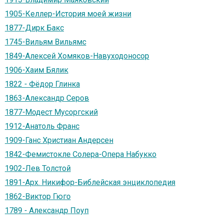
1905-Келлер-История моей жизни
1877-Дирк Бакс
1745-Вильям Вильямс
1849-Алексей Хомяков-Навуходоносор
1906-Хаим Бялик
1822 - Фёдор Глинка
1863-Александр Серов
1877-Модест Мусоргский
1912-Анатоль Франс
1909-Ганс Христиан Андерсен
1842-Фемистокле Солера-Опера Набукко
1902-Лев Толстой
1891-Арх. Никифор-Библейская энциклопедия
1862-Виктор Гюго
1789 - Александр Поуп