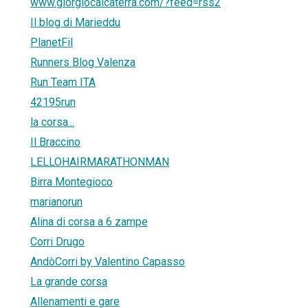
www.giorgiocalcaterra.com/?feed=rss2
Il blog di Marieddu
PlanetFil
Runners Blog Valenza
Run Team ITA
42195run
la corsa...
Il Braccino
LELLOHAIRMARATHONMAN
Birra Montegioco
marianorun
Alina di corsa a 6 zampe
Corri Drugo
AndòCorri by Valentino Capasso
La grande corsa
Allenamenti e gare