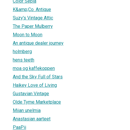
Color Sepia
K&amp;Co. Antique
Suzy's Vintage Attic
The Paper Mulberry
Moon to Moon
An antique dealer journey
holmberg
hens teeth
moa og kaffekoppen
And the Sky Full of Stars
Haikey Love of Living
Gustavian Vintage
Olde Tyme Marketplace
Miian unelmia
Anastasian aarteet
PaaPii