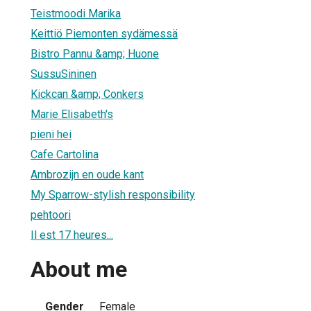
Teistmoodi Marika
Keittiö Piemonten sydämessä
Bistro Pannu &amp; Huone
SussuSininen
Kickcan &amp; Conkers
Marie Elisabeth's
pieni hei
Cafe Cartolina
Ambrozijn en oude kant
My Sparrow-stylish responsibility
pehtoori
Il est 17 heures...
About me
Gender
Female