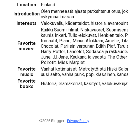
Location
Finland
Olen menneestä ajasta putkahtanut otus, jok
Introduction
nykymaailmassa...
Interests
Valokuvailu, kädentaidot, historia, avantouint
Kaikki Suomi-filmit: Niskavuoret, Suomisen 
kaunis Inkeri, Tulio-elokuvat, Henkien talo, P
tomaatit, Piano, Minun Afrikkani, Amelie, Tit
Favorite
Chocolat, Pariisin varpunen Edith Piaf, Taru
movies
Harry Potter, Lancelot, Sodassa ja rakkaudes
June, J.I.Jane, Kaukana taivaasta, The Other
Poirotit, Miss Marplet
Favorite
Vanhat kotimaiset: Metrotytöistä Hiski Sal
music
uusi aalto, vanha punk, pop, klassinen, kan
Favorite
Historia, elämäkerrat, käsityöt, valokuvakirjat
books
©2026 Blogger -
Privacy Policy