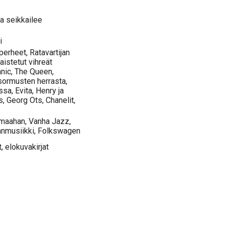
a seikkailee
i
perheet, Ratavartijan
aistetut vihreät
anic, The Queen,
 sormusten herrasta,
sa, Evita, Henry ja
s, Georg Ots, Chanelit,
omaahan, Vanha Jazz,
sanmusiikki, Folkswagen
, elokuvakirjat