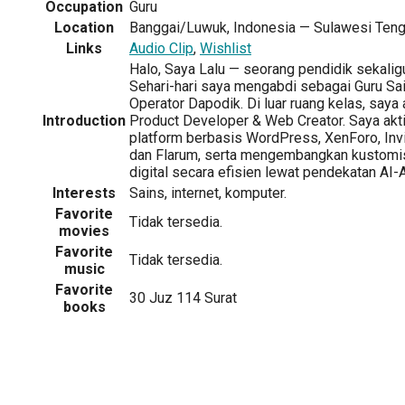
Occupation
Guru
Location
Banggai/Luwuk, Indonesia — Sulawesi Teng
Links
Audio Clip
,
Wishlist
Halo, Saya Lalu — seorang pendidik sekaligu
Sehari-hari saya mengabdi sebagai Guru Sai
Operator Dapodik. Di luar ruang kelas, saya 
Introduction
Product Developer & Web Creator. Saya akt
platform berbasis WordPress, XenForo, Inv
dan Flarum, serta mengembangkan kustomi
digital secara efisien lewat pendekatan AI
Interests
Sains, internet, komputer.
Favorite
Tidak tersedia.
movies
Favorite
Tidak tersedia.
music
Favorite
30 Juz 114 Surat
books