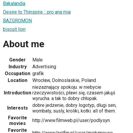
Bakalandia
Desire to Thinspire :: pro ana mia
BAZGROMON
biscuit lion
About me
Gender
Male
Industry
Advertising
Occupation
grafik
Location
Wrocław, Dolnoslaskie, Poland
niezaznający spokoju. w niebycie
Introduction
rzeczywistości, pławi się, czasem jakąś
wyrucha. a tak to dobry chłopak.
dobre jedzenie, dobry logotyp, dlugi sen,
Interests
wombaty, susly, kroliki, kotki. all of them.
Favorite
http://www.filmweb.pl/user/podlysyn
movies
Favorite
http://www.lastfm.pl/user/mickimouse