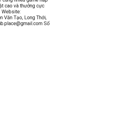
ật cao và thưởng cực
B Website:
ễn Văn Tạo, Long Thới,
lub.place@gmail.com Số