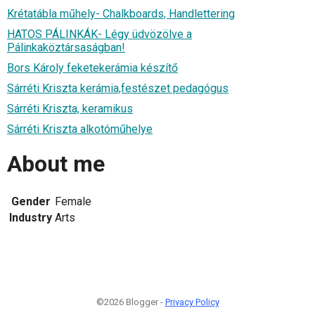
Krétatábla műhely- Chalkboards, Handlettering
HATOS PÁLINKÁK- Légy üdvözölve a
Pálinkaköztársaságban!
Bors Károly feketekerámia készítő
Sárréti Kriszta kerámia,festészet pedagógus
Sárréti Kriszta, keramikus
Sárréti Kriszta alkotóműhelye
About me
Gender
Female
Industry
Arts
©2026 Blogger -
Privacy Policy