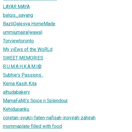
LAYAR MAYA
balqis_sayang
BazliQalesya HomeMade
ummiumaira(wawa)
Torviewtoronto
My viEws of the WoRLd
SWEET MEMORIES
R.U.M.A.H.K.A.M.I©
Subhie's Passions..
Kerna Kasih Kita
alhudabakery
MamaFaMi's Spice n Splendour
Kehidupanku
coretan-syukri-faten-nafisah-insyirah-zahirah
mommaplate filled with food