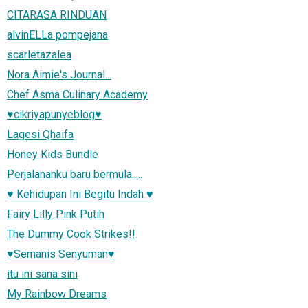
CITARASA RINDUAN
alvinELLa pompejana
scarletazalea
Nora Aimie's Journal...
Chef Asma Culinary Academy
♥cikriyapunyeblog♥
Lagesi Qhaifa
Honey Kids Bundle
Perjalananku baru bermula.....
♥ Kehidupan Ini Begitu Indah ♥
Fairy Lilly Pink Putih
The Dummy Cook Strikes!!
♥Semanis Senyuman♥
itu ini sana sini
My Rainbow Dreams