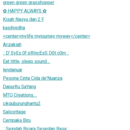
green green grasshopper
✿ HAPPY ALWAYS ✿
Kisah Nasyu dan 2 F
kasihredha
<center>mylife myjourney myway</center>
Arizakiah
:: D' EyEs 0f pRIncEsS D0t c0m ::
Eat little, sleep sound....
lendanuar
Pesona Cinta Cida de'Nuanza
DapurKu SaYang
MTQ Creations....
cikguburunghantu2
Salicottage
Cempaka Biru
:: Seindah Bicara Sesedap Rasa ::