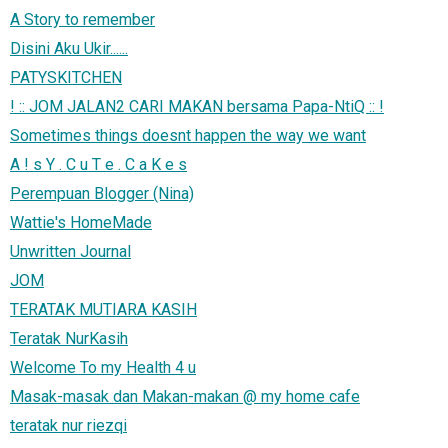
A Story to remember
Disini Aku Ukir......
PATYSKITCHEN
! :: JOM JALAN2 CARI MAKAN bersama Papa-NtiQ :: !
Sometimes things doesnt happen the way we want
A ! s Y . C u T e . C a K e s
Perempuan Blogger (Nina)
Wattie's HomeMade
Unwritten Journal
JOM
TERATAK MUTIARA KASIH
Teratak NurKasih
Welcome To my Health 4 u
Masak-masak dan Makan-makan @ my home cafe
teratak nur riezqi