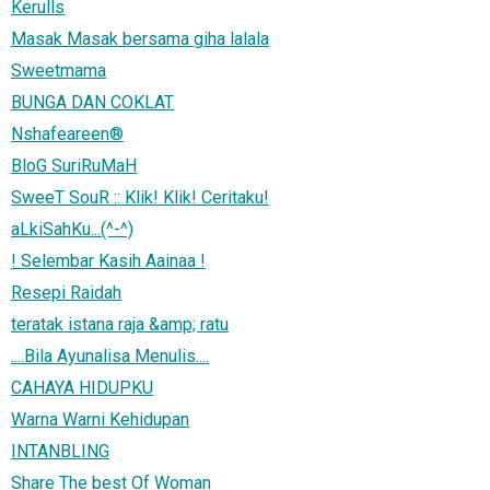
Kerulls
Masak Masak bersama giha lalala
Sweetmama
BUNGA DAN COKLAT
Nshafeareen®
BloG SuriRuMaH
SweeT SouR :: Klik! Klik! Ceritaku!
aLkiSahKu...(^-^)
! Selembar Kasih Aainaa !
Resepi Raidah
teratak istana raja &amp; ratu
....Bila Ayunalisa Menulis....
CAHAYA HIDUPKU
Warna Warni Kehidupan
INTANBLING
Share The best Of Woman