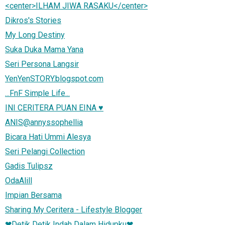
<center>ILHAM JIWA RASAKU</center>
Dikros's Stories
My Long Destiny
Suka Duka Mama Yana
Seri Persona Langsir
YenYenSTORY.blogspot.com
...FnF Simple Life...
INI CERITERA PUAN EINA ♥
ANIS@annyssophellia
Bicara Hati Ummi Alesya
Seri Pelangi Collection
Gadis Tulipsz
OdaAlill
Impian Bersama
Sharing My Ceritera - Lifestyle Blogger
❤Detik Detik Indah Dalam Hidupku❤