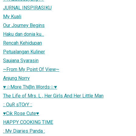
JURNAL INSPIRASIKU
My Kuali
Our Journey Begins
Haku dan donia ku...
Rencah Kehidupan
Petualangan Kuliner
Saujana Syarasin
~From My Point Of View~
Anjung Norry
♥☆More Th@n Words☆♥
The Life of Mrs. L , Her Girls And Her Little Man
:: OuR sTOrY ::
♥Cik Rose Cute♥
HAPPY COOKING TIME
: My Diaries Panda :