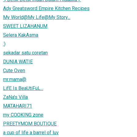
Ady Greatsword Empire Kitchen Recipes
My World@My Life@My Story...
SWEET LIZAHANUM
Selera KakAsma
:)
sekadar satu coretan
DUNIA WATIE
Cute Oven
mr.mama@
LifE Is BeaUtiFuL...
ZaNa's Villa
MATAHARI71
my COOKING zone
PREETYMOM BOUTIQUE
a cup of life a barrel of luv