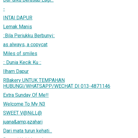
-
INTAI DAPUR
Lemak Manis
::Bila Periukku Berbunyi::
as always, a copycat
Miles of smiles
:: Dunia Kecik Ku ::
Ilham Dapur
RBakery UNTUK TEMPAHAN
HUBUNGI/WHATSAPP/WECHAT DI 013-4871146
Extra Sunday Of Me!!
Welcome To My N3
SWEET V@NiLL@
juana&amp;azahari
Dari mata turun kehati...