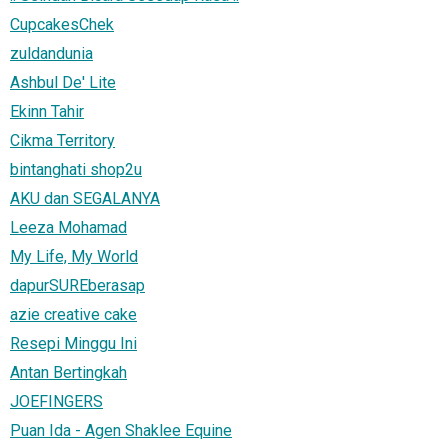
CupcakesChek
zuldandunia
Ashbul De' Lite
Ekinn Tahir
Cikma Territory
bintanghati shop2u
AKU dan SEGALANYA
Leeza Mohamad
My Life, My World
dapurSUREberasap
azie creative cake
Resepi Minggu Ini
Antan Bertingkah
JOEFINGERS
Puan Ida - Agen Shaklee Equine