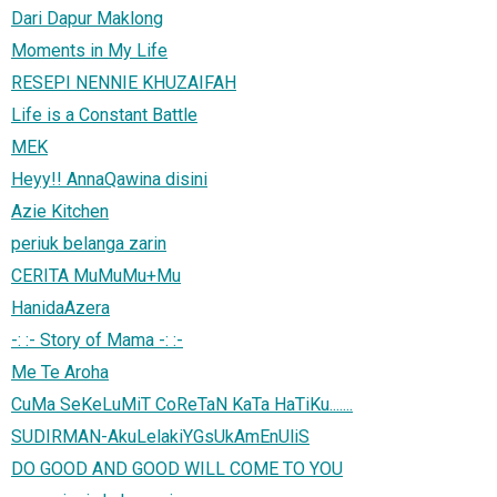
Dari Dapur Maklong
Moments in My Life
RESEPI NENNIE KHUZAIFAH
Life is a Constant Battle
MEK
Heyy!! AnnaQawina disini
Azie Kitchen
periuk belanga zarin
CERITA MuMuMu+Mu
HanidaAzera
-: :- Story of Mama -: :-
Me Te Aroha
CuMa SeKeLuMiT CoReTaN KaTa HaTiKu.......
SUDIRMAN-AkuLelakiYGsUkAmEnUliS
DO GOOD AND GOOD WILL COME TO YOU