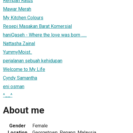
Rempah Ratus
Mawar Merah
My Kitchen Colours
Resepi Masakan Barat Komersial
haniQaseh - Where the love was born ......
Nattasha Zainal
YummyMoist..
perjalanan sebuah kehidupan
Welcome to My Life
Cyndy Samantha
eni osman
^__^
About me
Gender
Female
Location
Georgetown, Penang, Malaysia