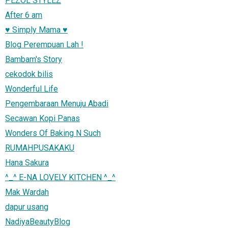
PEZOL STYLEZ
After 6 am
♥ Simply Mama ♥
Blog Perempuan Lah !
Bambam's Story
cekodok bilis
Wonderful Life
Pengembaraan Menuju Abadi
Secawan Kopi Panas
Wonders Of Baking N Such
RUMAHPUSAKAKU
Hana Sakura
^_^ E-NA LOVELY KITCHEN ^_^
Mak Wardah
dapur usang
NadiyaBeautyBlog