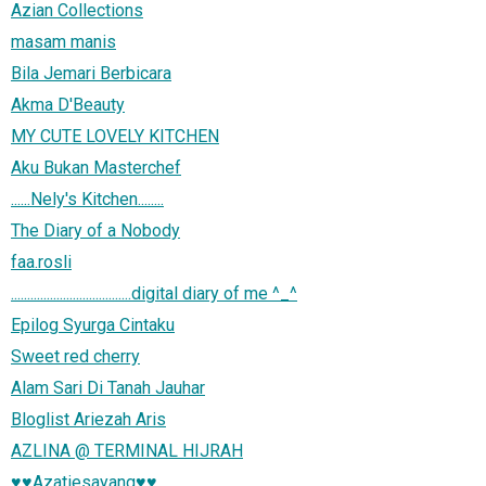
Azian Collections
masam manis
Bila Jemari Berbicara
Akma D'Beauty
MY CUTE LOVELY KITCHEN
Aku Bukan Masterchef
......Nely's Kitchen........
The Diary of a Nobody
faa.rosli
.....................................digital diary of me ^_^
Epilog Syurga Cintaku
Sweet red cherry
Alam Sari Di Tanah Jauhar
Bloglist Ariezah Aris
AZLINA @ TERMINAL HIJRAH
♥♥Azatiesayang♥♥