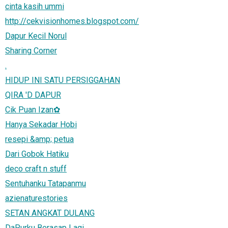
cinta kasih ummi
http://cekvisionhomes.blogspot.com/
Dapur Kecil Norul
Sharing Corner
.
HIDUP INI SATU PERSIGGAHAN
QIRA 'D DAPUR
Cik Puan Izan✿
Hanya Sekadar Hobi
resepi &amp; petua
Dari Gobok Hatiku
deco craft n stuff
Sentuhanku Tatapanmu
azienaturestories
SETAN ANGKAT DULANG
DaPurku Berasap Lagi...