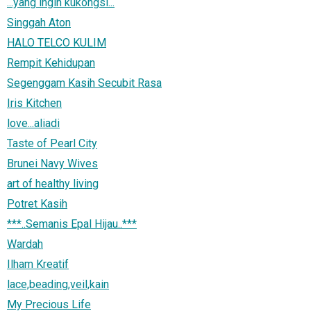
...yang ingin kukongsi...
Singgah Aton
HALO TELCO KULIM
Rempit Kehidupan
Segenggam Kasih Secubit Rasa
Iris Kitchen
love...aliadi
Taste of Pearl City
Brunei Navy Wives
art of healthy living
Potret Kasih
***..Semanis Epal Hijau..***
Wardah
Ilham Kreatif
lace,beading,veil,kain
My Precious Life