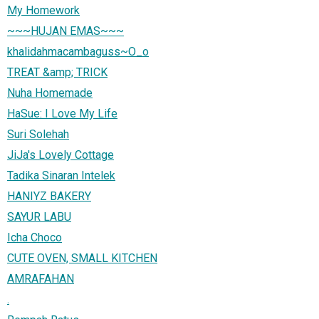
My Homework
~~~HUJAN EMAS~~~
khalidahmacambaguss~O_o
TREAT &amp; TRICK
Nuha Homemade
HaSue: I Love My Life
Suri Solehah
JiJa's Lovely Cottage
Tadika Sinaran Intelek
HANIYZ BAKERY
SAYUR LABU
Icha Choco
CUTE OVEN, SMALL KITCHEN
AMRAFAHAN
.