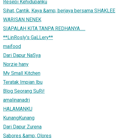
Resepi Kehidupanku
Sihat, Cantik, Kaya &amp; berjaya bersama SHAKLEE
WARISAN NENEK
SIAPALAH KITA TANPA REDHANYA......
**LinRosly's GaLLery**
maifood
Dari Dapur NaSya
Norzie hany
My Small Kitchen
Teratak Impian Ibu
Blog Seorang SuRi!
amalinanadri
HALAMANKU
KunangKunang
Dari Dapur Zurena
Sabores &amp; Olores