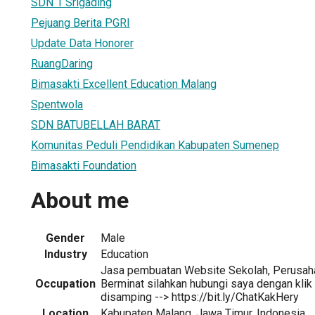
SDN 1 Srigading
Pejuang Berita PGRI
Update Data Honorer
RuangDaring
Bimasakti Excellent Education Malang
Spentwola
SDN BATUBELLAH BARAT
Komunitas Peduli Pendidikan Kabupaten Sumenep
Bimasakti Foundation
About me
Gender
Male
Industry
Education
Jasa pembuatan Website Sekolah, Perusaha
Occupation
Berminat silahkan hubungi saya dengan klik
disamping --> https://bit.ly/ChatKakHery
Location
Kabupaten Malang, Jawa Timur, Indonesia