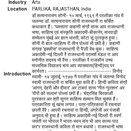
Industry
Arts
Location
PARLIKA, RAJASTHAN, India
डॉ.सत्यनारायण सोनी- १० मार्च, १९६९ नै परलीका गांव में
जलम्या डॉ. सत्यनारायण सोनी राजस्थानी रा चर्चित
कथाकार हैं। 'घमसाण' कहाणी संग्रै सारू आप राजस्थानी
भाषा, साहित्य एवं संस्कृति अकादमी-बीकानेर, मारवाड़ी
सम्मेलन-मुंबई अर ज्ञान भारती, कोटा सूं पुरस्कृत हुया।
सोनी री बाल-साहित्य री तीन पोथ्यां भी छपी है। कहाणी
संग्रह 'इक्कीस' राजस्थानी री पै'ली वेब-बुक। साहित्य
अकादेमी-नई दिल्ली रै राजस्थानी परामर्श मंडल रा आप
मनोनीत सदस्य भी रैया। परलीका रै राजकीय उच्च
माध्यमिक विद्यालय मांय आप व्याख्याता(हिन्दी)पद पर
कार्यरत। ------------------------------------ विनोद
Introduction
स्वामी- १४ जुलाई, १९७७ नै परलीका गांव में जलम्या विनोद
स्वामी राजस्थानी रा चर्चित युवा कवि हैं। हिन्दी कविता संग्रै
'आंगन, देहरी और दीवार' अर टाबरां सारू 'गीत-गुलशन' अर
'वीरों को सलाम' पोथ्यां छपी हैं। चंद्रसिंह बिरकाळी
पुरस्कार अर श्री सुगन साहित्य सम्मान मिल चुक्या हैं।
पत्रकारिता सूं खास लगाव। पत्र-पत्रिकावां में रचनावां
छपती रैवै। आपरी रचनावां रा हिन्दी, अंग्रेजी अर पंजाबी
अनुवाद भी हुया है। साहित्य अकादेमी-नई दिल्ली री स्वर्ण
जयंती पर भोपाल रै भारत-भवन मांय भी आप काव्य-पाठ
कर'र राजस्थानी कविता रो मान बधायो। राजस्थानी भाषा