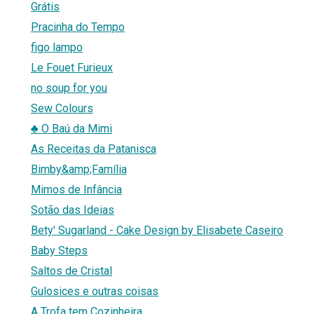
Grátis
Pracinha do Tempo
figo lampo
Le Fouet Furieux
no soup for you
Sew Colours
♣ O Baú da Mimi
As Receitas da Patanisca
Bimby&amp;Família
Mimos de Infância
Sotão das Ideias
Bety' Sugarland - Cake Design by Elisabete Caseiro
Baby Steps
Saltos de Cristal
Gulosices e outras coisas
A Trofa tem Cozinheira...