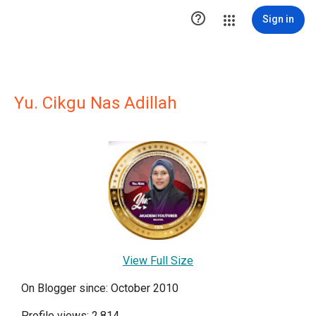

Sign in
Yu. Cikgu Nas Adillah
View Full Size
On Blogger since: October 2010
Profile views: 2,814