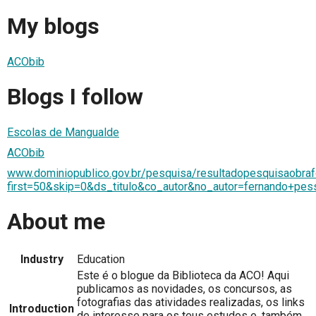
My blogs
ACObib
Blogs I follow
Escolas de Mangualde
ACObib
www.dominiopublico.gov.br/pesquisa/resultadopesquisaobra
first=50&skip=0&ds_titulo&co_autor&no_autor=fernando+pe
About me
Industry
Education
Este é o blogue da Biblioteca da ACO! Aqui
publicamos as novidades, os concursos, as
fotografias das atividades realizadas, os links
Introduction
de interesse para os teus estudos e, também,