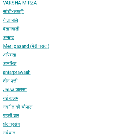
VARSHA MIRZA
सोची-समझी
गीतांजलि
वैतागवाड़ी
अनहद
Meri pasand (मेरी पसंद )
अस्मिता
अलक्षित
antarprawaah
तीन पत्ती
Jalsa जलसा
नई कलम
नवगीत की चौपाल
पहली बार
छंद प्रसंग
नई बात