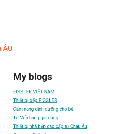
u ÂU
My blogs
FISSLER VIỆT NAM
Thiết bị bếp FISSLER
Cẩm nang dinh dưỡng cho bé
Tư Vấn hàng gia dụng
Thiết bị nhà bếp cao cấp từ Châu Âu