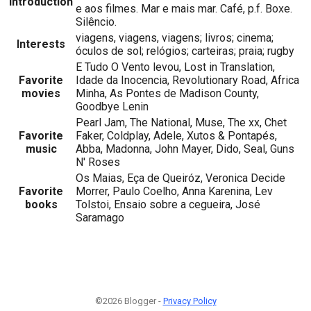
Introduction
e aos filmes. Mar e mais mar. Café, p.f. Boxe.
Silêncio.
viagens, viagens, viagens; livros; cinema;
Interests
óculos de sol; relógios; carteiras; praia; rugby
E Tudo O Vento levou, Lost in Translation,
Favorite
Idade da Inocencia, Revolutionary Road, Africa
movies
Minha, As Pontes de Madison County,
Goodbye Lenin
Pearl Jam, The National, Muse, The xx, Chet
Favorite
Faker, Coldplay, Adele, Xutos & Pontapés,
music
Abba, Madonna, John Mayer, Dido, Seal, Guns
N' Roses
Os Maias, Eça de Queiróz, Veronica Decide
Favorite
Morrer, Paulo Coelho, Anna Karenina, Lev
books
Tolstoi, Ensaio sobre a cegueira, José
Saramago
©2026 Blogger -
Privacy Policy