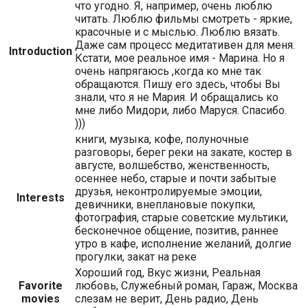
что угодно. Я, например, очень люблю
читать. Люблю фильмы смотреть - яркие,
красочные и с мыслью. Люблю вязать.
Даже сам процесс медитативен для меня.
Introduction
Кстати, мое реальное имя - Марина. Но я
очень напрягаюсь ,когда ко мне так
обращаются. Пишу его здесь, чтобы Вы
знали, что я не Мария. И обращались ко
мне либо Мидори, либо Маруся. Спасибо.
)))
книги, музыка, кофе, полуночные
разговоры, берег реки на закате, костер в
августе, волшебство, женственность,
осеннее небо, старые и почти забытые
друзья, неконтролируемые эмоции,
Interests
девичники, внеплановые покупки,
фотография, старые советские мультики,
бесконечное общение, позитив, раннее
утро в кафе, исполнение желаний, долгие
прогулки, закат на реке
Хороший год, Вкус жизни, Реальная
Favorite
любовь, Служебный роман, Гараж, Москва
movies
слезам не верит, День радио, День