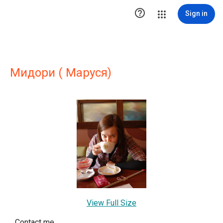

Sign in
Мидори ( Маруся)
View Full Size
Contact me