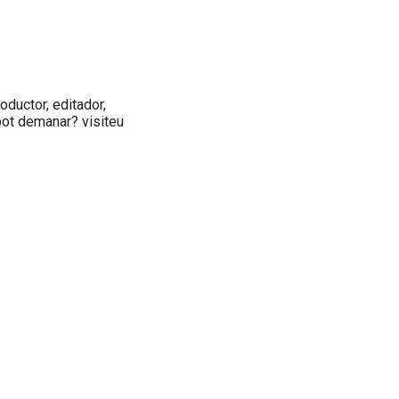
roductor, editador,
 pot demanar? visiteu