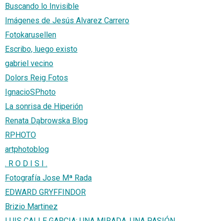
Buscando lo Invisible
Imágenes de Jesús Alvarez Carrero
Fotokarusellen
Escribo, luego existo
gabriel vecino
Dolors Reig Fotos
IgnacioSPhoto
La sonrisa de Hiperión
Renata Dąbrowska Blog
RPHOTO
artphotoblog
. R O D I S I .
Fotografía Jose Mª Rada
EDWARD GRYFFINDOR
Brizio Martinez
LUIS CALLE GARCIA: UNA MIRADA, UNA PASIÓN