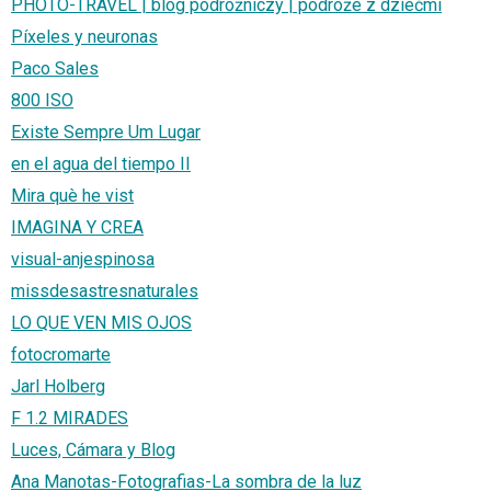
PHOTO-TRAVEL | blog podróżniczy | podróże z dziećmi
Píxeles y neuronas
Paco Sales
800 ISO
Existe Sempre Um Lugar
en el agua del tiempo II
Mira què he vist
IMAGINA Y CREA
visual-anjespinosa
missdesastresnaturales
LO QUE VEN MIS OJOS
fotocromarte
Jarl Holberg
F 1.2 MIRADES
Luces, Cámara y Blog
Ana Manotas-Fotografias-La sombra de la luz