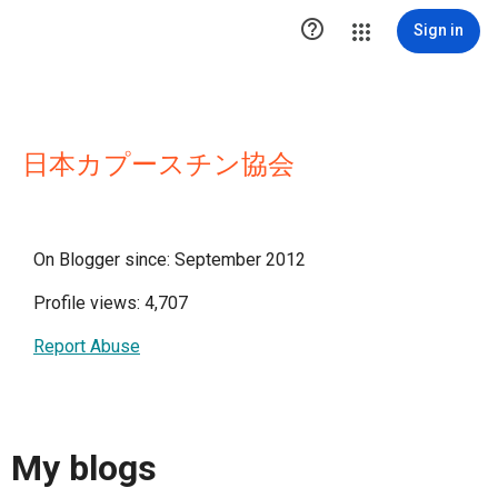

Sign in
日本カプースチン協会
On Blogger since: September 2012
Profile views: 4,707
Report Abuse
My blogs