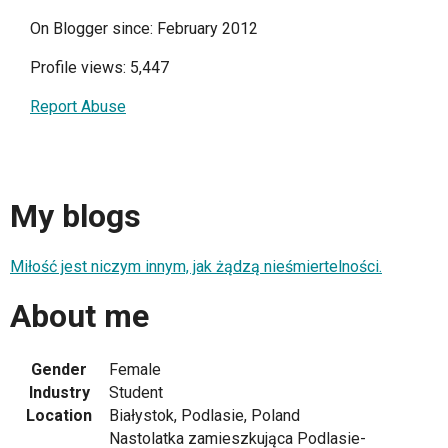
On Blogger since: February 2012
Profile views: 5,447
Report Abuse
My blogs
Miłość jest niczym in­nym, jak żądzą nieśmiertelności.
About me
Gender
Female
Industry
Student
Location
Białystok, Podlasie, Poland
Nastolatka zamieszkująca Podlasie-