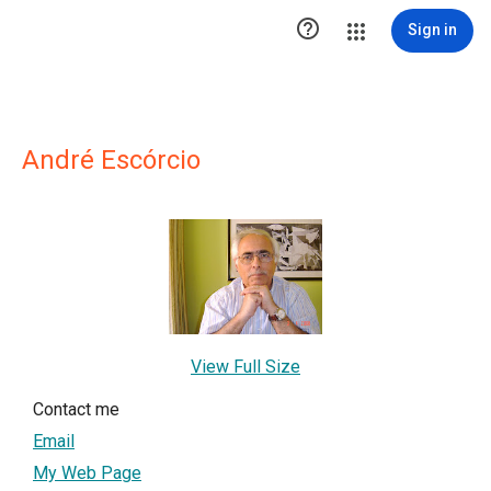

Sign in
André Escórcio
View Full Size
Contact me
Email
My Web Page