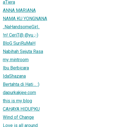
aTiera
ANNA MARIANA
NAMA KU YONGNANA
..NaHandsomeGirl..
!n! CeriT@ @yu ;-)
BloG SuriRuMaH
Nabihah Sejuta Rasa
my mintroom
Ibu Berbicara
IdaShazana
Bertahta di Hati .. :)
dapurkakjee.com
this is my blog
CAHAYA HIDUPKU
Wind of Change
Love is all around