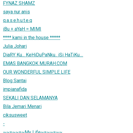
FYNAZ SHAMZ
saya nur anis
q.a.s.e.h.u.t.e.q
iBu + aYaH = MIMI
**** kami in the house *****
Julia Johari
DiaRY Ku... KeHiDuPaNku.. iSi HaTiKu....
EMAS BANGKOK MURAH.COM
OUR WONDERFUL SIMPLE LIFE
Blog Santai
impianafida
SEKALI DAN SELAMANYA
Bila Jemari Menari
ciksusweet
-
~~=~~=~My Life~=~~=~~