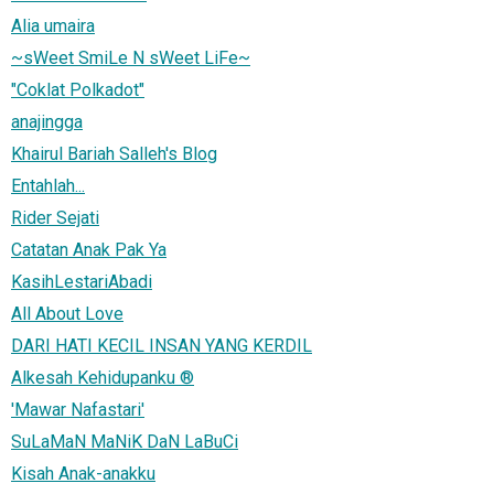
Alia umaira
~sWeet SmiLe N sWeet LiFe~
"Coklat Polkadot"
anajingga
Khairul Bariah Salleh's Blog
Entahlah...
Rider Sejati
Catatan Anak Pak Ya
KasihLestariAbadi
All About Love
DARI HATI KECIL INSAN YANG KERDIL
Alkesah Kehidupanku ®
'Mawar Nafastari'
SuLaMaN MaNiK DaN LaBuCi
Kisah Anak-anakku