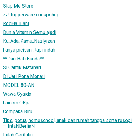
Slap Me Store
ZJ Tupperware cheapshop
RedHa ILahi
Dunia Vitamin Semulajadi
Ku..Ada..Kamu..Nazlyizan
hanya picisan . tapi indah
**Dari Hati Bunda**
Si Cantik Matahari
Di Jari Pena Menari
MODEL 80-AN
Wawa Syaida
hainom OKje....
Cempaka Biru
Tips, petua, homeschool, anak dan rumah tangga serta resepi
— IntaNBerliaN
Inilah Ceritaku