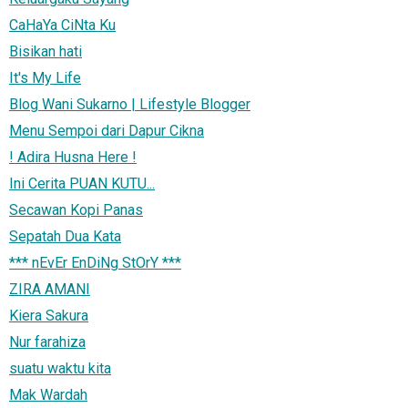
CaHaYa CiNta Ku
Bisikan hati
It's My Life
Blog Wani Sukarno | Lifestyle Blogger
Menu Sempoi dari Dapur Cikna
! Adira Husna Here !
Ini Cerita PUAN KUTU...
Secawan Kopi Panas
Sepatah Dua Kata
*** nEvEr EnDiNg StOrY ***
ZIRA AMANI
Kiera Sakura
Nur farahiza
suatu waktu kita
Mak Wardah