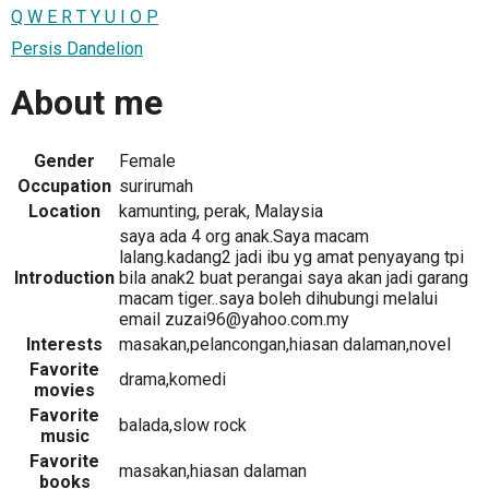
Q W E R T Y U I O P
Persis Dandelion
About me
Gender
Female
Occupation
surirumah
Location
kamunting, perak, Malaysia
saya ada 4 org anak.Saya macam
lalang.kadang2 jadi ibu yg amat penyayang tpi
Introduction
bila anak2 buat perangai saya akan jadi garang
macam tiger..saya boleh dihubungi melalui
email zuzai96@yahoo.com.my
Interests
masakan,pelancongan,hiasan dalaman,novel
Favorite
drama,komedi
movies
Favorite
balada,slow rock
music
Favorite
masakan,hiasan dalaman
books