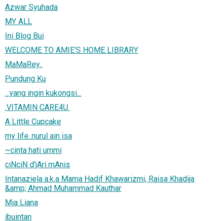
Azwar Syuhada
MY ALL
Ini Blog Bui
WELCOME TO AMIE'S HOME LIBRARY
MaMaRey..
Pundung Ku
...yang ingin kukongsi...
.VITAMIN CARE4U.
A Little Cupcake
my life..nurul ain isa
~cinta hati ummi
ciNciN d'jAri mAnis
Intanaziela a.k.a Mama Hadif Khawarizmi, Raisa Khadija
&amp; Ahmad Muhammad Kauthar
Mia Liana
ibuintan