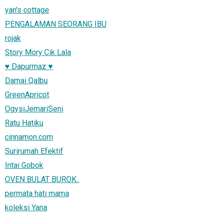
yan's cottage
PENGALAMAN SEORANG IBU
rojak
Story Mory Cik Lala
♥ Dapurmaz ♥
Damai Qalbu
GreenApricot
OgysiJemariSeni
Ratu Hatiku
cinnamon.com
Surirumah Efektif
Intai Gobok
OVEN BULAT BUROK..
permata hati mama
koleksi Yana