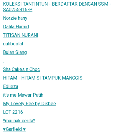
KOLEKSI TANTINTUN - BERDAFTAR DENGAN SSM -
SA0255816-P
Norzie hany
Dalila Hamid
TITISAN NURANI
guliboolat
Bulan Siang
.
Sha Cakes n Choc
HITAM - HITAM SI TAMPUK MANGGIS
Edlieza
it's me Mawar Putih
My Lovely Bee by Dikbee
LOT 2216
*mai nak cerita*
♥Garfield ♥