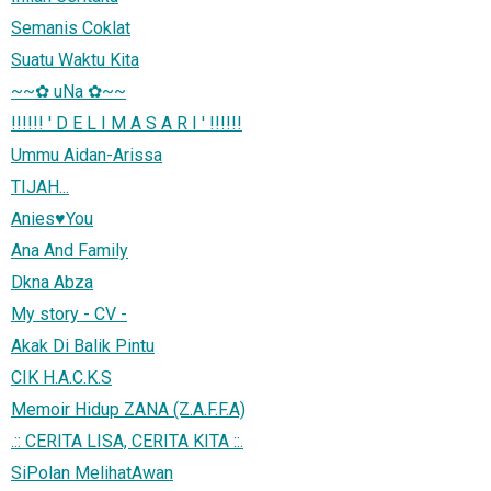
Semanis Coklat
Suatu Waktu Kita
~~✿ uNa ✿~~
!!!!!! ' D E L I M A S A R I ' !!!!!!
Ummu Aidan-Arissa
TIJAH...
Anies♥You
Ana And Family
Dkna Abza
My story - CV -
Akak Di Balik Pintu
CIK H.A.C.K.S
Memoir Hidup ZANA (Z.A.F.F.A)
.:: CERITA LISA, CERITA KITA ::.
SiPolan MelihatAwan