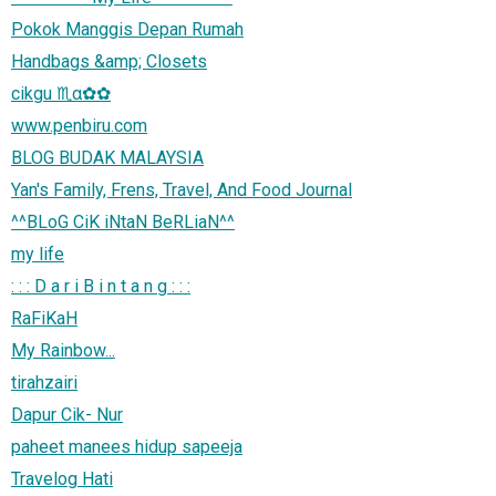
Pokok Manggis Depan Rumah
Handbags &amp; Closets
cikgu ♏α✿✿
www.penbiru.com
BLOG BUDAK MALAYSIA
Yan's Family, Frens, Travel, And Food Journal
^^BLoG CiK iNtaN BeRLiaN^^
my life
: : : D a r i B i n t a n g : : :
RaFiKaH
My Rainbow...
tirahzairi
Dapur Cik- Nur
paheet manees hidup sapeeja
Travelog Hati