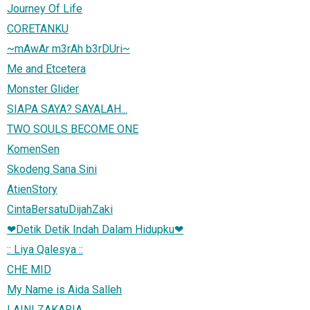
Journey Of Life
CORETANKU
~mAwAr m3rAh b3rDUri~
Me and Etcetera
Monster Glider
SIAPA SAYA? SAYALAH...
TWO SOULS BECOME ONE
KomenSen
Skodeng Sana Sini
AtienStory
CintaBersatuDijahZaki
❤Detik Detik Indah Dalam Hidupku❤
:: Liya Qalesya ::
CHE MID
My Name is Aida Salleh
! AINI ZAKARIA