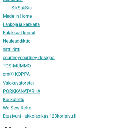
- - - SikSakSis - - -
Made in Home
Lankoja ja kankaita
Kukikkaat kuosit
Neuleaddiktio
nätti rätti
courtneycourtney designs
TOSIMUMMO
omⒶ KOPPA
Valokuvatorstai
PORKKANATARHA
Koukutettu
We Sew Retro
Etusivuni - ukkolapikas.123kotisivu.fi