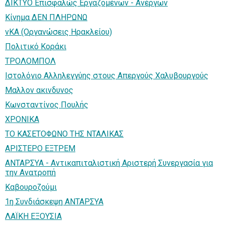
ΔΙΚΤΥΟ Επισφαλώς Εργαζομένων - Ανέργων
Κίνημα ΔΕΝ ΠΛΗΡΩΝΩ
νΚΑ (Οργανώσεις Ηρακλείου)
Πολιτικό Κοράκι
ΤΡΟΛΟΜΠΟΛ
Ιστολόγιο Αλληλεγγύης στους Απεργούς Χαλυβουργούς
Μαλλον ακινδυνος
Κωνσταντίνος Πουλής
ΧΡΟΝΙΚΑ
ΤΟ ΚΑΣΕΤΟΦΩΝΟ ΤΗΣ ΝΤΑΛΙΚΑΣ
ΑΡΙΣΤΕΡΟ ΕΞΤΡΕΜ
ΑΝΤΑΡΣΥΑ - Αντικαπιταλιστική Αριστερή Συνεργασία για
την Ανατροπή
Καβουροζούμι
1η Συνδιάσκεψη ΑΝΤΑΡΣΥΑ
ΛΑΪΚΗ ΕΞΟΥΣΙΑ