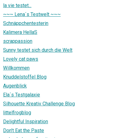
la vie testet...
~~~ Lena´s Testwelt ~~~
Schnäppchentesterin
Kalimera HellaS
scrappassion
Sunny testet sich durch die Welt
Lovely cat paws
Willkommen
Knuddelstoffel Blog
Augenblick
Ela´s Testgalaxie
Silhouette Kreativ Challenge Blog
littelfrogblog
Delightful Inspiration
Don't Eat the Paste