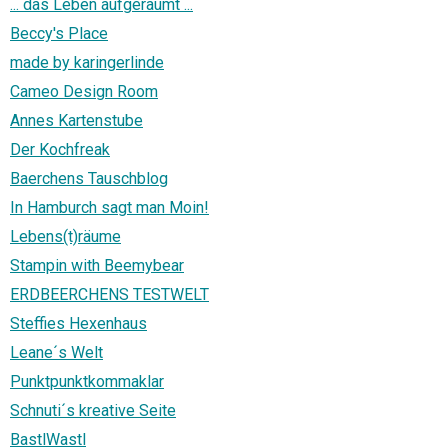
... das Leben aufgeräumt ...
Beccy's Place
made by karingerlinde
Cameo Design Room
Annes Kartenstube
Der Kochfreak
Baerchens Tauschblog
In Hamburch sagt man Moin!
Lebens(t)räume
Stampin with Beemybear
ERDBEERCHENS TESTWELT
Steffies Hexenhaus
Leane´s Welt
Punktpunktkommaklar
Schnuti´s kreative Seite
BastlWastl