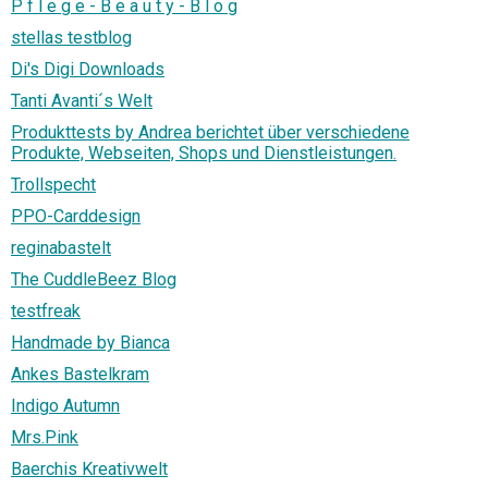
P f l e g e - B e a u t y - B l o g
stellas testblog
Di's Digi Downloads
Tanti Avanti´s Welt
Produkttests by Andrea berichtet über verschiedene
Produkte, Webseiten, Shops und Dienstleistungen.
Trollspecht
PPO-Carddesign
reginabastelt
The CuddleBeez Blog
testfreak
Handmade by Bianca
Ankes Bastelkram
Indigo Autumn
Mrs.Pink
Baerchis Kreativwelt