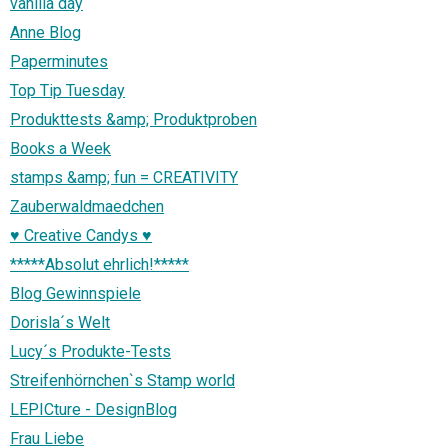
vanilla day
Anne Blog
Paperminutes
Top Tip Tuesday
Produkttests &amp; Produktproben
Books a Week
stamps &amp; fun = CREATIVITY
Zauberwaldmaedchen
♥ Creative Candys ♥
*****Absolut ehrlich!*****
Blog Gewinnspiele
Dorisla´s Welt
Lucy´s Produkte-Tests
Streifenhörnchen`s Stamp world
LEPICture - DesignBlog
Frau Liebe