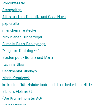
Produkttester
Stempelfapi
Alles rund um Teneriffa und Casa Nova
papierelle
mienchens Testecke
Maxibienes Bücherregal
Bumble-Bees-Beautypage
°~• gafi's-Testblog •~°
Bestempelt - Bettina und Maria
Kathrins Blog
Sentimental Sundays
Maria Kreativeck
krokodillis Tüftelstube findest du hier: heike-bastelt.de
Blulie`s Flohmarkt
{Die Krümelmonster AG}