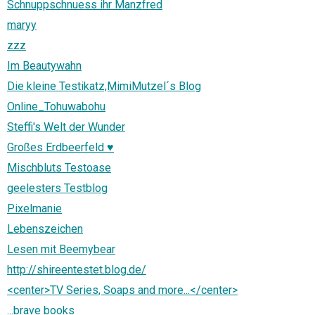
Schnuppschnuess ihr Manzfred
maryy
zzz
Im Beautywahn
Die kleine Testikatz,MimiMutzel´s Blog
Online_Tohuwabohu
Steffi's Welt der Wunder
Großes Erdbeerfeld ♥
Mischbluts Testoase
geelesters Testblog
Pixelmanie
Lebenszeichen
Lesen mit Beemybear
http://shireentestet.blog.de/
<center>TV Series, Soaps and more...</center>
...brave books