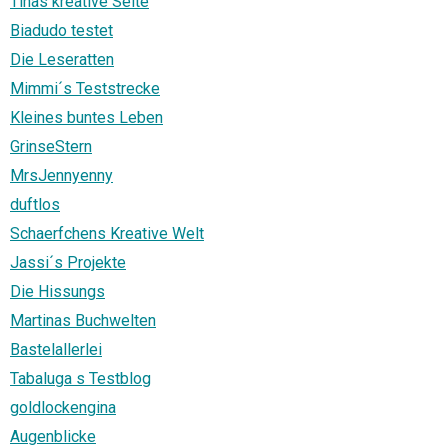
Tinas kreative Seite
Biadudo testet
Die Leseratten
Mimmi´s Teststrecke
Kleines buntes Leben
GrinseStern
MrsJennyenny
duftlos
Schaerfchens Kreative Welt
Jassi´s Projekte
Die Hissungs
Martinas Buchwelten
Bastelallerlei
Tabaluga s Testblog
goldlockengina
Augenblicke