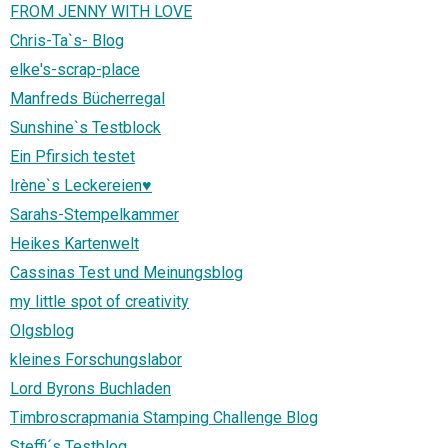
FROM JENNY WITH LOVE
Chris-Ta`s- Blog
elke's-scrap-place
Manfreds Bücherregal
Sunshine`s Testblock
Ein Pfirsich testet
Irène`s Leckereien♥
Sarahs-Stempelkammer
Heikes Kartenwelt
Cassinas Test und Meinungsblog
my little spot of creativity
Olgsblog
kleines Forschungslabor
Lord Byrons Buchladen
Timbroscrapmania Stamping Challenge Blog
Steffi´s Testblog