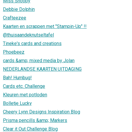
Miss Snoopy
Debbie Dolphin
Crafteezee
Kaarten en scrappen met "Stampin-Up" !!
@thuisaandeknutseltafel
Tineke's cards and creations
Phoebeez
cards &amp; mixed media by Jolan
NEDERLANDSE KAARTEN UITDAGING
Bah! Humbug!
Cards etc. Challenge
Kleuren met potloden
Bolletje Lucky
Cheery Lynn Designs Inspiration Blog
Prisma pencills &amp; Markers
Clear it Out Challenge Blog