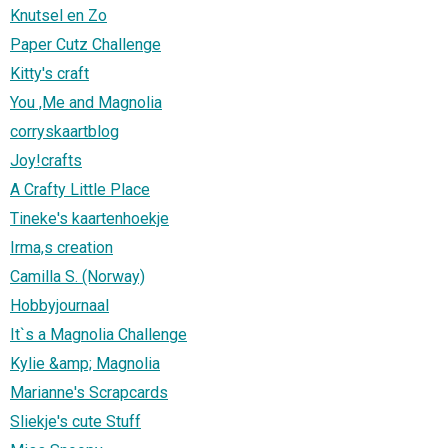
Knutsel en Zo
Paper Cutz Challenge
Kitty's craft
You ,Me and Magnolia
corryskaartblog
Joy!crafts
A Crafty Little Place
Tineke's kaartenhoekje
Irma,s creation
Camilla S. (Norway)
Hobbyjournaal
It`s a Magnolia Challenge
Kylie &amp; Magnolia
Marianne's Scrapcards
Sliekje's cute Stuff