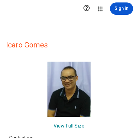

Sign in
Icaro Gomes
View Full Size
Contact me