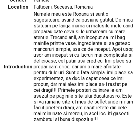
Location
Falticeni, Suceava, Romania
Numele meu este Roxana si sunt o
sagetatoare, avand ca pasiune gatitul. De mica
stateam pe langa mama si matusile mele cand
preparau cate ceva si le urmaream cu mare
atentie. Trecand anii, am inceput sa imi bag
mainile printre vase, ingrediente si sa gatesc
mancaruri simple, asa ca de inceput. Apoi usor,
usor am inceput si cu lucruri mai complicate si
delicioase, cel putin asa cred eu. Imi place sa
Introduction
prepar cam orice, dar am o mare afinitate
pentru dulciuri. Sunt o fata simpla, imi place sa
experimentez, sa duc la capat ceea ce imi
propun, dar mai ales imi place sa-i rasfat pe
cei dragi!!! Primele postari culinare le-am
asezat pe paginile site-ului Bucataras.ro. Este
si va ramane site-ul meu de suflet unde mi-am
facut prieteni dragi, am gasit retete din cele
mai minunate si mereu, in acel loc, iti gasesti
zambetul si buna dispozitie!!!