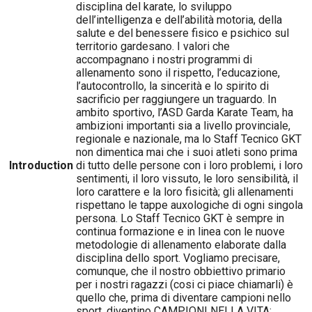
disciplina del karate, lo sviluppo
dell’intelligenza e dell’abilità motoria, della
salute e del benessere fisico e psichico sul
territorio gardesano. I valori che
accompagnano i nostri programmi di
allenamento sono il rispetto, l’educazione,
l’autocontrollo, la sincerità e lo spirito di
sacrificio per raggiungere un traguardo. In
ambito sportivo, l’ASD Garda Karate Team, ha
ambizioni importanti sia a livello provinciale,
regionale e nazionale, ma lo Staff Tecnico GKT
non dimentica mai che i suoi atleti sono prima
Introduction
di tutto delle persone con i loro problemi, i loro
sentimenti, il loro vissuto, le loro sensibilità, il
loro carattere e la loro fisicità; gli allenamenti
rispettano le tappe auxologiche di ogni singola
persona. Lo Staff Tecnico GKT è sempre in
continua formazione e in linea con le nuove
metodologie di allenamento elaborate dalla
disciplina dello sport. Vogliamo precisare,
comunque, che il nostro obbiettivo primario
per i nostri ragazzi (cosi ci piace chiamarli) è
quello che, prima di diventare campioni nello
sport, diventino CAMPIONI NELLA VITA;