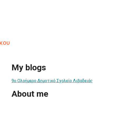
κου
My blogs
9ο Ολοήμερο Δημοτικό Σχολείο Λιβαδειάς
About me