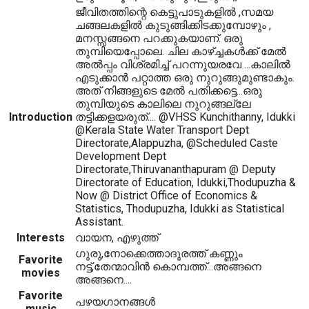
ജീവിതത്തിന്റെ കെട്ടുപാടുകളില്‍ ,സമയ
ചങ്ങലകളില്‍ കുടുങ്ങിക്കിടക്കുമ്പോഴും ,
മനസ്സങ്ങനെ പറക്കുകയാണ്. ഒരു
തുമ്പിയെപ്പോലെ. ചില കാഴ്ച്ചകള്‍ക്ക് മേല്‍
അല്‍പ്പം വിശ്രമിച്ച് പറന്നുയരവേ ...കാലില്‍
എടുക്കാന്‍ പറ്റാത്ത ഒരു നുറുങ്ങുമുണ്ടാകും.
അത് നിങ്ങളുടെ മേല്‍ പതിക്കട്ടെ...ഒരു
തുമ്പിയുടെ കാലിലെ നുറുങ്ങല്ലേ
Introduction
തട്ടിക്കളയരുത്.... @VHSS Kunchithanny, Idukki
@Kerala State Water Transport Dept
Directorate,Alappuzha, @Scheduled Caste
Development Dept
Directorate,Thiruvananthapuram @ Deputy
Directorate of Education, Idukki,Thodupuzha &
Now @ District Office of Economics &
Statistics, Thodupuzha, Idukki as Statistical
Assistant.
Interests
വായന, എഴുത്ത്
ഗുരു,നോക്കെത്താദൂരത്ത് കണ്ണും
Favorite
നട്ട്,തേന്മാവിന്‍ കൊമ്പത്ത്...അങ്ങനെ
movies
അങ്ങനെ....
Favorite
പഴയഗാനങ്ങള്‍
music