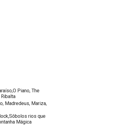
araíso,O Piano, The
 Ribalta
o, Madredeus, Mariza,
lock,Sôbolos rios que
Montanha Mágica