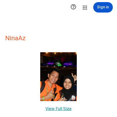

Sign in
NinaAz
View Full Size