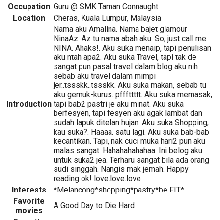
Occupation
Guru @ SMK Taman Connaught
Location
Cheras, Kuala Lumpur, Malaysia
Nama aku Amalina. Nama bajet glamour
NinaAz. Az tu nama abah aku. So, just call me
NINA. Ahaks!. Aku suka menaip, tapi penulisan
aku ntah apa2. Aku suka Travel, tapi tak de
sangat pun pasal travel dalam blog aku nih
sebab aku travel dalam mimpi
jer..tssskk..tssskk. Aku suka makan, sebab tu
aku gemuk-kurus. pfffttttt. Aku suka memasak,
Introduction
tapi bab2 pastri je aku minat. Aku suka
berfesyen, tapi fesyen aku agak lambat dan
sudah lapuk ditelan hujan. Aku suka Shopping,
kau suka?. Haaaa. satu lagi. Aku suka bab-bab
kecantikan. Tapi, nak cuci muka hari2 pun aku
malas sangat. Hahahahahahaa. Ini belog aku
untuk suka2 jea. Terharu sangat bila ada orang
sudi singgah. Nangis mak jemah. Happy
reading ok! love.love.love
Interests
*Melancong*shopping*pastry*be FIT*
Favorite
A Good Day to Die Hard
movies