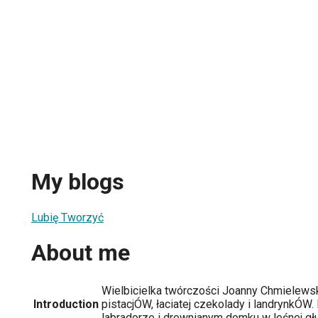
My blogs
Lubię Tworzyć
About me
Wielbicielka twórczości Joanny Chmielewsk
Introduction
pistacjÓW, łaciatej czekolady i landrynkÓW
labradorze i drewnianym domku w leśnej gł