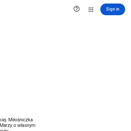

Sign in
iej. Miłośniczka
. Marzy o własnym
uszy.