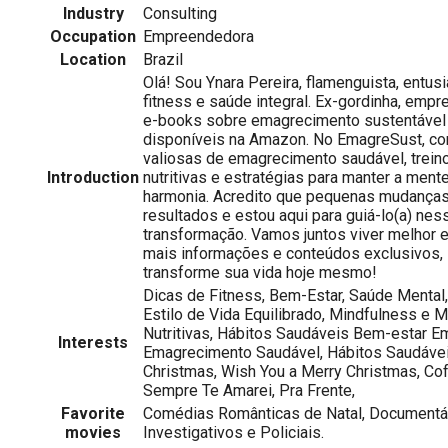
Industry
Consulting
Occupation
Empreendedora
Location
Brazil
Olá! Sou Ynara Pereira, flamenguista, entus
fitness e saúde integral. Ex-gordinha, emp
e-books sobre emagrecimento sustentável 
disponíveis na Amazon. No EmagreSust, co
valiosas de emagrecimento saudável, treino
Introduction
nutritivas e estratégias para manter a ment
harmonia. Acredito que pequenas mudança
resultados e estou aqui para guiá-lo(a) nes
transformação. Vamos juntos viver melhor 
mais informações e conteúdos exclusivos,
transforme sua vida hoje mesmo!
Dicas de Fitness, Bem-Estar, Saúde Mental
Estilo de Vida Equilibrado, Mindfulness e 
Nutritivas, Hábitos Saudáveis Bem-estar Em
Interests
Emagrecimento Saudável, Hábitos Saudáveis.
Christmas, Wish You a Merry Christmas, Co
Sempre Te Amarei, Pra Frente,
Favorite
Comédias Românticas de Natal, Documentár
movies
Investigativos e Policiais.