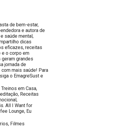
iasta de bem-estar,
reendedora e autora de
e saúde mental,
mpartilho dicas
s eficazes, receitas
e e o corpo em
s geram grandes
sa jornada de
e com mais saúde! Para
 siga o EmagreSust e
, Treinos em Casa,
Meditação, Receitas
ocional,
 All I Want for
ffee Lounge, Eu
ios, Filmes