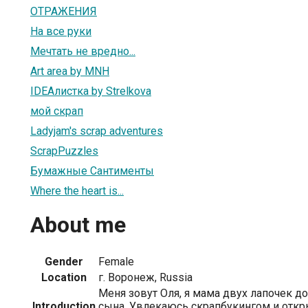
ОТРАЖЕНИЯ
На все руки
Мечтать не вредно...
Art area by MNH
IDEAлистка by Strelkova
мой скрап
Ladyjam's scrap adventures
ScrapPuzzles
Бумажные Сантименты
Where the heart is...
About me
Gender
Female
Location
г. Воронеж, Russia
Меня зовут Оля, я мама двух лапочек д
Introduction
сына. Увлекаюсь скрапбукингом и откр