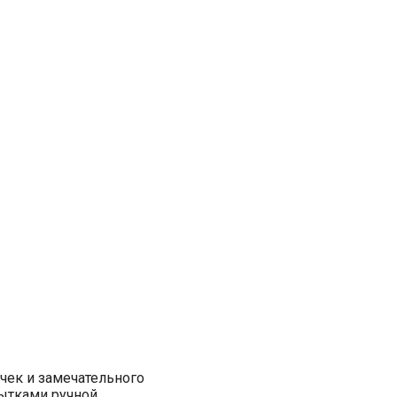
очек и замечательного
ытками ручной