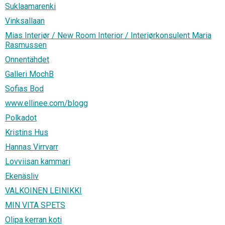
Suklaamarenki
Vinksallaan
Mias Interiør / New Room Interior / Interiørkonsulent Maria
Rasmussen
Onnentähdet
Galleri MochB
Sofias Bod
www.ellinee.com/blogg
Polkadot
Kristins Hus
Hannas Virrvarr
Lovviisan kammari
Ekenäsliv
VALKOINEN LEINIKKI
MIN VITA SPETS
Olipa kerran koti