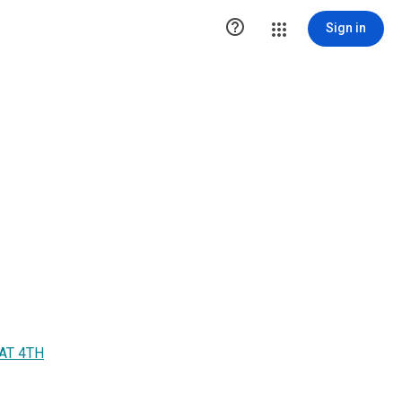

Sign in
AT 4TH