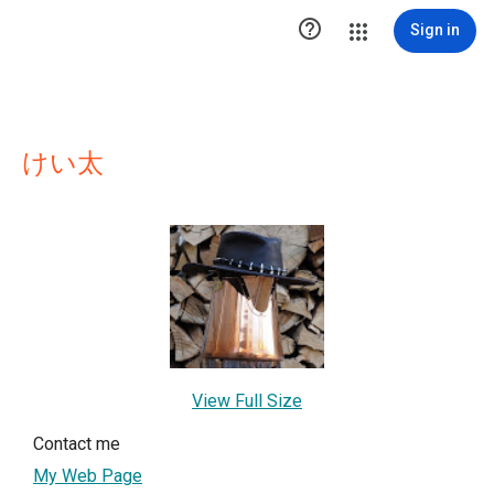

Sign in
けい太
View Full Size
Contact me
My Web Page